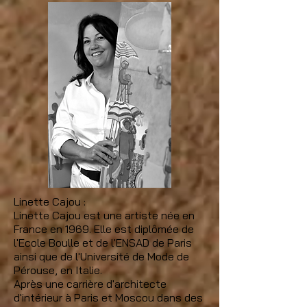
Linette Cajou :
Linette Cajou est une artiste née en
France en 1969. Elle est diplômée de
l'Ecole Boulle et de l'ENSAD de Paris
ainsi que de l'Université de Mode de
Pérouse, en Italie.
Après une carrière d'architecte
d'intérieur à Paris et Moscou dans des