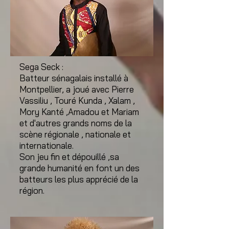
Sega Seck :
Batteur sénagalais installé à
Montpellier, a joué avec Pierre
Vassiliu , Touré Kunda , Xalam ,
Mory Kanté ,Amadou et Mariam
et d'autres grands noms de la
scène régionale , nationale et
internationale.
Son jeu fin et dépouillé ,sa
grande humanité en font un des
batteurs les plus apprécié de la
région.