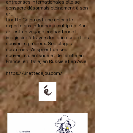
entreprises internationales elle se
consacre désormais pleinement à son
art.
Linette Cajou est une coloriste
experte aux influences multiples. Son
art est un voyage enchanteur et
imaginaire à travers les couleurs et les
souvenirs précieux. Ses plages
nocturnes s'inspirent de ses
souvenirs d'enfance et de famille en
France, en Italie, en Russie et en Asie.
https://linettecajou.com/