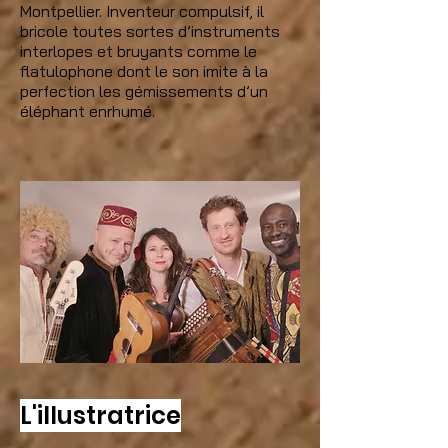
Montpellier. Inventeur compulsif, il
bricole toutes sortes d’instruments
interlopes et bruyants comme le
flatulophone dont le son imite à la
perfection les gémissements d’un
éléphant enrhumé.
L'illustratrice