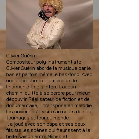
Olivier Guérin :
Compositeur poly-instrumentiste,
Olivier Guérin aborde la musique par le
bas et parfois même le bas-fond. Avec
une approche très empirique de
l’harmonie il ne s’interdit aucun
chemin, quitte à se perdre pour mieux
découvrir. Réalisateur de fiction et de
documentaire, il transpose en mélodie
les univers qu’il visite au cours de ses
tournages autour du monde.
Il a joué avec son papa et ses deux
fils sur les scènes qui fleurissent à la
belle saison entre Nîmes et