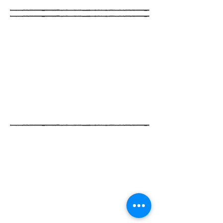
La fille Allumette
(extrait)
Texte et musique: Mélanie
Arnal
Arrangements et guitares,
bouzouki, basse: Olivier-
Roman Garcia
Valse de nuit
(extrait)
Texte violons et alto :
Mélanie Arnal
Musique : Louis Sclavis et
François Raulin
Arrangements et guitares: