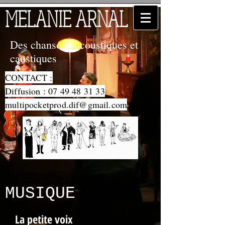
MELANIE ARNAL
Des chansons acoustiques et
caustiques
CONTACT :
Diffusion :
07 49 48 31 33
multipocketprod.dif@gmail.com
MUSIQUE
La petite voix